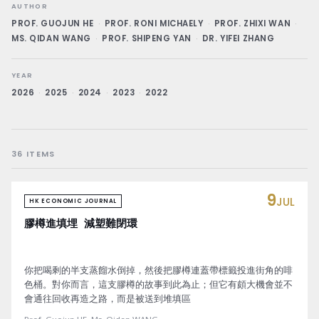
AUTHOR
PROF. GUOJUN HE
·
PROF. RONI MICHAELY
·
PROF. ZHIXI WAN
·
MS. QIDAN WANG
·
PROF. SHIPENG YAN
·
DR. YIFEI ZHANG
YEAR
2026
·
2025
·
2024
·
2023
·
2022
36 ITEMS
9
JUL
HK ECONOMIC JOURNAL
膠樽進填埋 減塑難閉環
你把喝剩的半支蒸餾水倒掉，然後把膠樽連蓋帶標籤投進街角的啡
色桶。對你而言，這支膠樽的故事到此為止；但它有頗大機會並不
會通往回收再造之路，而是被送到堆填區