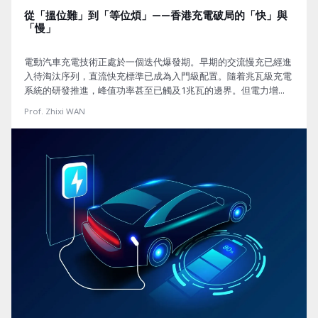
從「搵位難」到「等位煩」——香港充電破局的「快」與
「慢」
電動汽車充電技術正處於一個迭代爆發期。早期的交流慢充已經進
入待淘汰序列，直流快充標準已成為入門級配置。隨着兆瓦級充電
系統的研發推進，峰值功率甚至已觸及1兆瓦的邊界。但電力增
容、線纜鋪設、硬體採購、持續運營等成本帶來的投資回報周期往
Prof. Zhixi WAN
往長達5至8年，在土地成本極高的香港甚至需時更久。