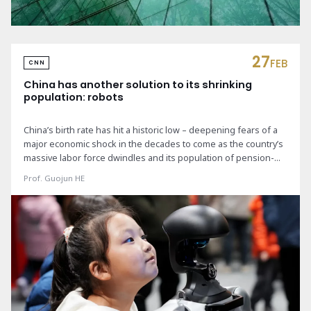
27
FEB
CNN
China has another solution to its shrinking
population: robots
China’s birth rate has hit a historic low – deepening fears of a
major economic shock in the decades to come as the country’s
massive labor force dwindles and its population of pension-
drawing retirees swells. A flurry of policies from Chinese
Prof. Guojun HE
authorities to spur procreation – from cash handouts and tax
breaks to new rules making marriage easier – has so far failed
to stop the downward slide, data released last month shows.
But the country is also eyeing another potential fix: robots and
automation.