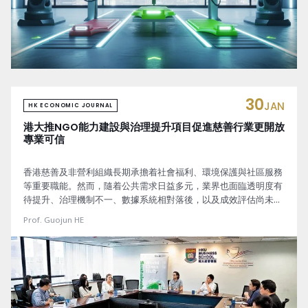
30
JAN
HK ECONOMIC JOURNAL
港大推NGO能力建設與治理提升項目促進慈善行業更開放
專業可信
香港慈善及非營利組織長期承擔着社會福利、環境保護與社區服務
等重要職能。然而，隨着公共需求日益多元，業界也面臨透明度有
待提升、治理機制不一、數據系統相對落後，以及成效評估尚未普
及等挑戰。為應對這些系統性問題，香港大學賽馬會環球企業可持
Prof. Guojun HE
續發展研究所正式啟動「NGO能力建設與治理提升項目」。該項目
計劃通過實地研究、透明度量化指標及能力建設三大方向，推動慈
善行業邁向更開放、專業和可信的發展階段。