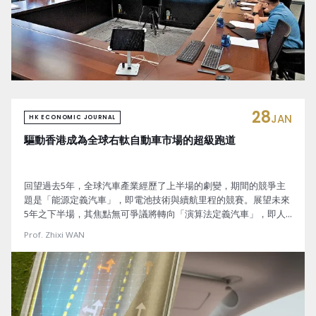
28
JAN
HK ECONOMIC JOURNAL
驅動香港成為全球右軚自動車市場的超級跑道
回望過去5年，全球汽車產業經歷了上半場的劇變，期間的競爭主
題是「能源定義汽車」，即電池技術與續航里程的競賽。展望未來
5年之下半場，其焦點無可爭議將轉向「演算法定義汽車」，即人
工智能、大數據與算力驅動的智能駕駛技術。根據摩根士丹利的預
Prof. Zhixi WAN
測，到2030年，採用部分或全自動駕駛技術的車輛將創造高達
2000 億美元的市場規模。