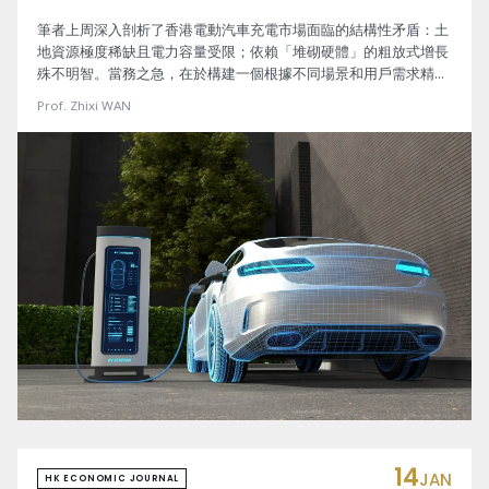
筆者上周深入剖析了香港電動汽車充電市場面臨的結構性矛盾：土
地資源極度稀缺且電力容量受限；依賴「堆砌硬體」的粗放式增長
殊不明智。當務之急，在於構建一個根據不同場景和用戶需求精準
配置、異構化的充電基礎設施網絡：快慢並存，精準接軌。
Prof. Zhixi WAN
14
JAN
HK ECONOMIC JOURNAL