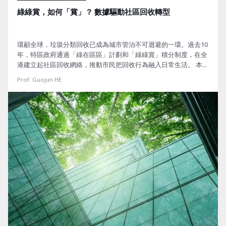
綠綠賞，如何「賞」？ 數據驅動社區回收轉型
環顧全球，垃圾分類回收已成為城市管治不可迴避的一環。過去10
年，特區政府通過「綠在區區」計劃和「綠綠賞」積分制度，在全
港建立起社區回收網絡，推動市民把回收行為融入日常生活。 本年
4月1日，「綠綠賞」將全面電子化，並接入更多市場獎賞平台，但
Prof. Guojun HE
這次升級能否真正促進回收系統從「稱重積分」走向「價值激
勵」？