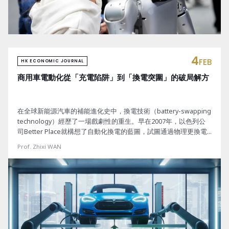
4
FEB
HK ECONOMIC JOURNAL
商用車電動化從「充電陷阱」到「換電突圍」的破局解方
在全球新能源汽車的補能進化史中，換電技術（battery-swapping
technology）經歷了一場戲劇性的重生。早在2007年，以色列公
司Better Place就構想了自動化換電的藍圖，試圖通過物理更換電
池消除續航焦慮。2013年，美國電動車生產商特斯拉（Tesla）曾
Prof. Zhixi WAN
高調演示了90秒換電技術，速度完勝燃油車加油。