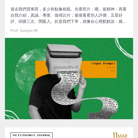
過去我們買東西，多少有點像相親。先看照片，嗯，挺精神；再看
自我介紹，真誠、專業、值得託付；最後看看別人評價，五星好
評、回購三次、閉眼入。於是我們下單，就像在心裡默默說：雖然
我們素未謀面，但我願意相信你不是「照騙」。但 AI 時代來了以
Prof. Guojun HE
後，事情開始變得微妙。圖片可以生成，視頻可以合成，文案可以
讓大模型寫得比老闆本人還像老闆，評論也可能從「真實用戶體
驗」變成「真實語言模型體驗」。
11
MAR
HK ECONOMIC JOURNAL