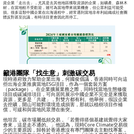
資企業「走出去」，尤其是去其他地區獲取資源的企業，如礦產、森林木
材，在當地較不受歡迎，雖可為當地帶來就業機會，但公眾利益可能受
損。很多這類中國企業在出海過程中，經常遇到當地非牟利組織或社會團
體反對甚至抗議，有時項目更會因此而停工。
籲港團隊「找生意」刺激碳交易
現時港府致力幫助企業出海，何國俊倡議，香港同時可向這
些出海企業推廣當地ESG項目，作為一個套裝方案
（package）。在企業擴展業務之際，同時找當地生態修復
項目或碳減排項目，可向居民展示中國企業不完全是來獲取
資源，更多是「共建」，對雙方都有利。他舉例，假設企業
去挖礦，開山可能對環境造成損害，那就以植樹項目作補
償，可緩和與當地民眾潛在衝突。
他坦言，碳市場屬低頻交易，「若覺得搭個基建就覺得大家
會來，這是走不通的。」他認為，現時Core Climate交易很
少的主要原因，歸咎於香港應沒有專門團隊去主動找專案，