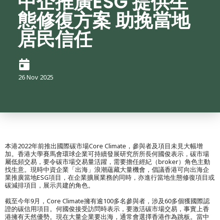
中企推廣ESG 提供生
態修復方案 助挽當地
居民信任
26 Nov 2025
本港2022年前推出國際碳市場Core Climate，參與者及項目未見大幅增
加。香港大學賽馬會環球企業可持續發展研究所所長何國俊表示，碳市場
屬低頻交易，要令碳市場交易量活躍，需要擔任經紀（broker）角色主動
找生意。現時中資企業「出海」浪潮蘊藏大量機會，倡議香港可向出海企
業推廣當地ESG項目，在企業擴展業務的同時，亦進行當地生態修復項目或
碳減排項目，展示共建的角色。
截至今年9月，Core Climate擁有逾100多名參與者，涉及60多個獲國際認
證的碳信用項目。何國俊接受訪問時表示，要激活碳市場交易，事實上香
港擁有天然優勢。現在大量企業要出海，通常會選擇香港作為跳板。當中