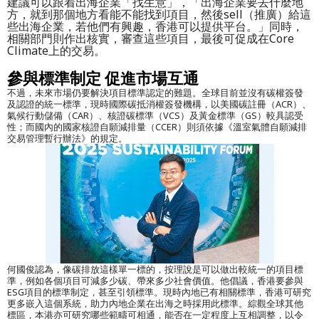
建議可以跟着出海企業「找生意」，「出海企業要去什麼地
方，就到那個地方看能不能找到項目，然後sell（推廣）給這
些出海企業，若他們有興趣，香港可以提供平台。」同時，
相關部門則作出核實，審查這些項目，最後可促成在Core
Climate上的交易。
參與標準制定 促進市場互通
不過，未來市場仍要解決項目標準認定的難題。全球目前並沒有碳權簽發
及認證的統一標準，現時國際碳抵消權簽發機構，以美國碳註冊（ACR）、
氣候行動儲備（CAR）、核證碳標準（VCS）及黃金標準（GS）較具認受
性；而國內的國家核證自願減排量（CCER）則須依據《溫室氣體自願減排
交易管理暫行辦法》的規定。
何國俊認為，像碳排放這樣單一標的，按理說是可以做出較統一的項目標
準，例如各個項目可減多少碳、帶來多少社會價值。他倡議，香港要參與
ESG項目的標準制定，甚至引領標準。現時內地已有相關標準，香港可研究
更多嵌入這個系統，助力內地企業在出海之時採用此標準。綜觀全球其他
標區，本港亦可研究哪些範疇可相通，能否在一定程度上互相調整，以令