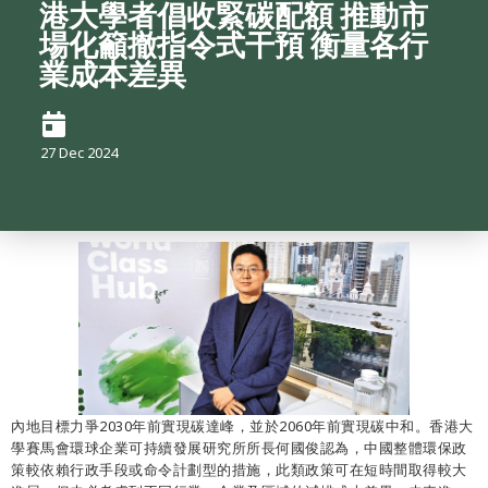
港⼤學者倡收緊碳配額 推動市
場化籲撤指令式⼲預 衡量各⾏
業成本差異
27 Dec 2024
內地目標力爭2030年前實現碳達峰，並於2060年前實現碳中和。香港大
學賽馬會環球企業可持續發展研究所所長何國俊認為，中國整體環保政
策較依賴行政手段或命令計劃型的措施，此類政策可在短時間取得較大