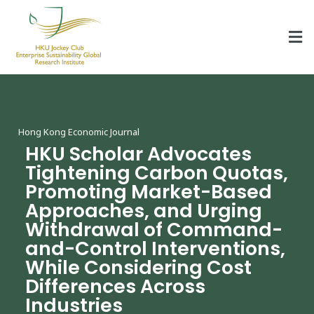
HKU Jockey Club Enterprise Sustainability Global Research Institute
World-Class Hub for Sustainability
Hong Kong Economic Journal
HKU Scholar Advocates
Tightening Carbon Quotas,
Promoting Market-Based
Approaches, and Urging
Withdrawal of Command-
and-Control Interventions,
While Considering Cost
Differences Across
Industries