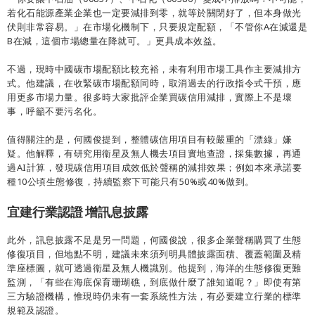
若化石能源產業企業也一定要減排到零，就等於關閉好了，但本身做光
伏則非常容易。」在市場化機制下，只要規定配額，「不管你A在減還是
B在減，這個市場總量在降就可。」更具成本效益。
不過，現時中國碳市場配額比較充裕，未有利用市場工具作主要減排方
式。他建議，在收緊碳市場配額同時，取消過去的行政指令式干預，應
用更多市場力量。很多時大家批評企業買碳信用減排，實際上不是壞
事，呼籲不要污名化。
值得關注的是，何國俊提到，整體碳信用項目有較嚴重的「漂綠」嫌
疑。他解釋，有研究用衞星及無人機去項目實地查證，採集數據，再通
過AI計算，發現碳信用項目成效低於聲稱的減排效果；例如本來承諾要
種10公頃生態修復，持續監察下可能只有50%或40%做到。
宜建行業認證 增訊息披露
此外，訊息披露不足是另一問題，何國俊說，很多企業聲稱購買了生態
修復項目，但地點不明，建議未來須列明具體披露面積、覆蓋範圍及精
準座標圖，就可透過衞星及無人機識別。他提到，海洋的生態修復更難
監測，「有些在海底保育珊瑚礁，到底做什麼了誰知道呢？」即使有第
三方驗證機構，惟現時仍未有一套系統性方法，有必要建立行業的標準
規範及認證。