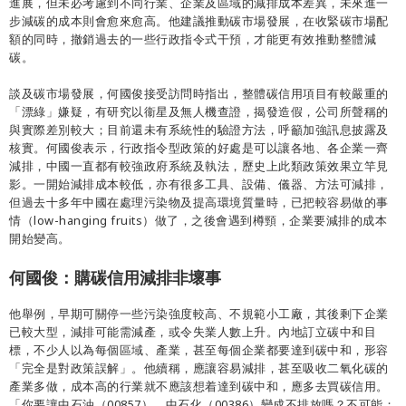
進展，但未必考慮到不同行業、企業及區域的減排成本差異，未來進一
步減碳的成本則會愈來愈高。他建議推動碳市場發展，在收緊碳市場配
額的同時，撤銷過去的一些行政指令式干預，才能更有效推動整體減
碳。
談及碳市場發展，何國俊接受訪問時指出，整體碳信用項目有較嚴重的
「漂綠」嫌疑，有研究以衞星及無人機查證，揭發造假，公司所聲稱的
與實際差別較大；目前還未有系統性的驗證方法，呼籲加強訊息披露及
核實。何國俊表示，行政指令型政策的好處是可以讓各地、各企業一齊
減排，中國一直都有較強政府系統及執法，歷史上此類政策效果立竿見
影。一開始減排成本較低，亦有很多工具、設備、儀器、方法可減排，
但過去十多年中國在處理污染物及提高環境質量時，已把較容易做的事
情（low-hanging fruits）做了，之後會遇到樽頸，企業要減排的成本
開始變高。
何國俊：購碳信用減排非壞事
他舉例，早期可關停一些污染強度較高、不規範小工廠，其後剩下企業
已較大型，減排可能需減產，或令失業人數上升。內地訂立碳中和目
標，不少人以為每個區域、產業，甚至每個企業都要達到碳中和，形容
「完全是對政策誤解」。他續稱，應讓容易減排，甚至吸收二氧化碳的
產業多做，成本高的行業就不應該想着達到碳中和，應多去買碳信用。
「你要讓中石油（00857）、中石化（00386）變成不排放嗎？不可能；