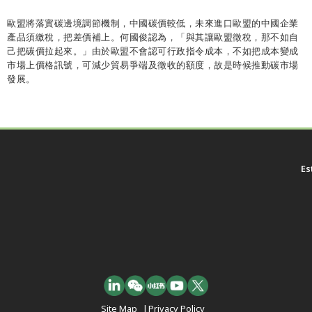
歐盟將落實碳邊境調節機制，中國碳價較低，未來進口歐盟的中國企業
產品須繳稅，把差價補上。何國俊認為，「與其讓歐盟徵稅，那不如自
己把碳價拉起來。」由於歐盟不會認可行政指令成本，不如把成本變成
市場上價格訊號，可減少貿易爭端及徵收的額度，故是時候推動碳市場
發展。
Es
Site Map
|
Privacy Policy